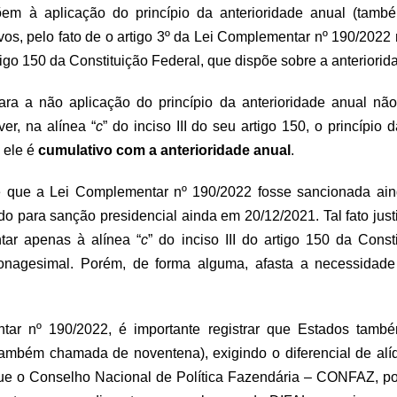
õem à aplicação do princípio da anterioridade anual (tam
ivos, pelo fato de o artigo 3º da Lei Complementar nº 190/2022
artigo 150 da Constituição Federal, que dispõe sobre a anteriorid
a a não aplicação do princípio da anterioridade anual não
er, na alínea “
c
” do inciso III do seu artigo 150, o princípio
 ele é
cumulativo com a anterioridade anual
.
e que a Lei Complementar nº 190/2022 fosse sancionada a
do para sanção presidencial ainda em 20/12/2021. Tal fato justi
tar apenas à alínea “
c
” do inciso III do artigo 150 da Cons
nonagesimal. Porém, de forma alguma, afasta a necessidade
ar nº 190/2022, é importante registrar que Estados tamb
também chamada de noventena), exigindo o diferencial de alíq
 que o Conselho Nacional de Política Fazendária – CONFAZ, 