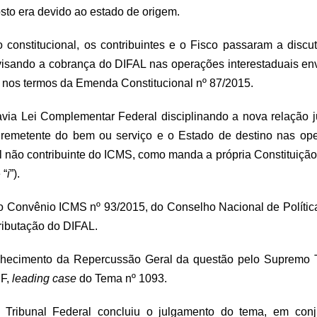
osto era devido ao estado de origem.
to constitucional, os contribuintes e o Fisco passaram a disc
visando a cobrança do DIFAL nas operações interestaduais en
, nos termos da Emenda Constitucional nº 87/2015.
via Lei Complementar Federal disciplinando a nova relação jur
 remetente do bem ou serviço e o Estado de destino nas op
 não contribuinte do ICMS, como manda a própria Constituição (ar
 “
i
”).
pelo Convênio ICMS nº 93/2015, do Conselho Nacional de Polít
tributação do DIFAL.
nhecimento da Repercussão Geral da questão pelo Supremo T
DF,
leading case
do Tema nº 1093.
Tribunal Federal concluiu o julgamento do tema, em con