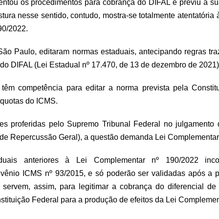
entou os procedimentos para cobrança do DIFAL e previu a sua 
tura nesse sentido, contudo, mostra-se totalmente atentatória à 
90/2022.
ão Paulo, editaram normas estaduais, antecipando regras tr
do DIFAL (Lei Estadual nº 17.470, de 13 de dezembro de 2021)
êm competência para editar a norma prevista pela Constitui
líquotas do ICMS.
s proferidas pelo Supremo Tribunal Federal no julgamento d
 de Repercussão Geral), a questão demanda Lei Complementar
aduais anteriores à Lei Complementar nº 190/2022 in
nvênio ICMS nº 93/2015, e só poderão ser validadas após a pl
servem, assim, para legitimar a cobrança do diferencial de
tituição Federal para a produção de efeitos da Lei Complemen