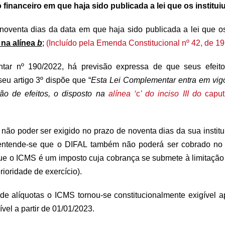
financeiro em que haja sido publicada a lei que os institu
 noventa dias da data em que haja sido publicada a lei que os
 na alínea
b
;
(Incluído pela Emenda Constitucional nº 42, de 1
ar nº 190/2022, há previsão expressa de que seus efeitos
 seu artigo 3º dispõe que “
Esta Lei Complementar entra em vigo
ão de efeitos, o disposto na
alínea ‘
c
’ do inciso III do
caput
não poder ser exigido no prazo de noventa dias da sua institu
 entende-se que o DIFAL também não poderá ser cobrado no
que o ICMS é um imposto cuja cobrança se submete à limitação pr
rioridade de exercício).
l de alíquotas o ICMS tornou-se constitucionalmente exigível
vel a partir de 01/01/2023.