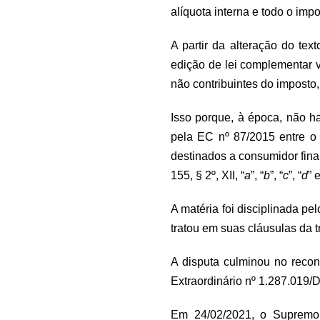
alíquota interna e todo o imp
A partir da alteração do tex
edição de lei complementar 
não contribuintes do imposto
Isso porque, à época, não ha
pela EC nº 87/2015 entre o
destinados a consumidor final
155, § 2º, XII, “
a
”, “
b
”, “
c
”, “
d
” e
A matéria foi disciplinada 
tratou em suas cláusulas da 
A disputa culminou no reco
Extraordinário nº 1.287.019/
Em 24/02/2021, o Supremo 