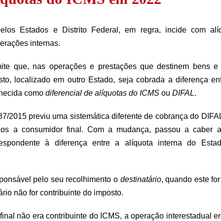
elos Estados e Distrito Federal, em regra, incide com al
erações internas.
mite que, nas operações e prestações que destinem bens e s
to, localizado em outro Estado, seja cobrada a diferença ent
nhecida como
diferencial de alíquotas do ICMS
ou
DIFAL
.
87/2015 previu uma sistemática diferente de cobrança do DIFA
ços a consumidor final. Com a mudança, passou a caber a
respondente à diferença entre a alíquota interna do Estad
ponsável pelo seu recolhimento o
destinatário
, quando este for
ário não for contribuinte do imposto.
inal não era contribuinte do ICMS, a operação interestadual e