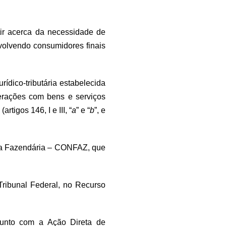
utir acerca da necessidade de
volvendo consumidores finais
ídico-tributária estabelecida
erações com bens e serviços
tigos 146, I e III, “
a
” e “
b
”, e
ica Fazendária – CONFAZ, que
ribunal Federal, no Recurso
junto com a Ação Direta de