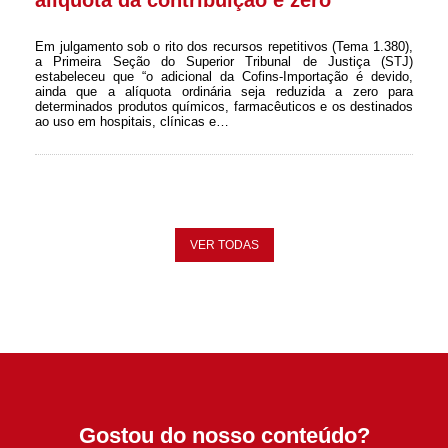
alíquota da contribuição é zero
Em julgamento sob o rito dos recursos repetitivos (Tema 1.380),
a Primeira Seção do Superior Tribunal de Justiça (STJ)
estabeleceu que “o adicional da Cofins-Importação é devido,
ainda que a alíquota ordinária seja reduzida a zero para
determinados produtos químicos, farmacêuticos e os destinados
ao uso em hospitais, clínicas e…
VER TODAS
Gostou do nosso conteúdo?