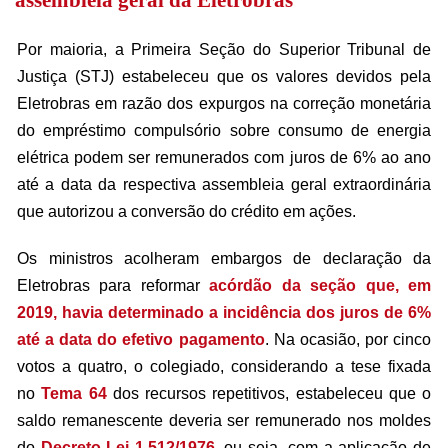
assembleia geral da Eletrobras
​Por maioria, a Primeira Seção do Superior Tribunal de
Justiça (STJ) estabeleceu que os valores devidos pela
Eletrobras em razão dos expurgos na correção monetária
do empréstimo compulsório sobre consumo de energia
elétrica podem ser remunerados com juros de 6% ao ano
até a data da respectiva assembleia geral extraordinária
que autorizou a conversão do crédito em ações.
Os ministros acolheram embargos de declaração da
Eletrobras para reformar
acórdão da seção que, em
2019, havia determinado a incidência dos juros de 6%
até a data do efetivo pagamento
. Na ocasião, por cinco
votos a quatro, o colegiado, considerando a tese fixada
no
Tema 64
dos recursos repetitivos, estabeleceu que o
saldo remanescente deveria ser remunerado nos moldes
do
Decreto-Lei 1.512/1976
, ou seja, com a aplicação de