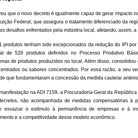
rvou que o novo decreto é igualmente capaz de gerar impacto 
ituição Federal, que assegura o tratamento diferenciado da r
s desafios enfrentados pela indústria local, afetando, assim, a
1 produtos tenham sido excepcionados da redução do IPI po
l de 528 produtos definidos no Processo Produtivo Básic
tenas de produtos produzidos no local. Além disso, consolido
ncentrados ou sabores concentrados. Por essa razão, a seu v
ade que fundamentaram a concessão da medida cautelar anterio
m manifestação na ADI 7159, a Procuradoria-Geral da República
s decretos, não acompanhada de medidas compensatórias à 
e esvaziar o estímulo à permanência de empresas e à inst
mento e a competitividade desse modelo econômico.