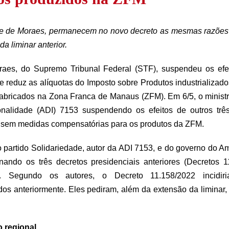
e de Moraes, permanecem no novo decreto as mesmas razões 
 liminar anterior.
raes, do Supremo Tribunal Federal (STF), suspendeu os efei
 reduz as alíquotas do Imposto sobre Produtos industrializados
abricados na Zona Franca de Manaus (ZFM). Em 6/5, o ministro 
onalidade (ADI) 7153 suspendendo os efeitos de outros trê
PI sem medidas compensatórias para os produtos da ZFM.
o partido Solidariedade, autor da ADI 7153, e do governo do A
ando os três decretos presidenciais anteriores (Decretos 
 Segundo os autores, o Decreto 11.158/2022 incidi
dos anteriormente. Eles pediram, além da extensão da liminar
 regional