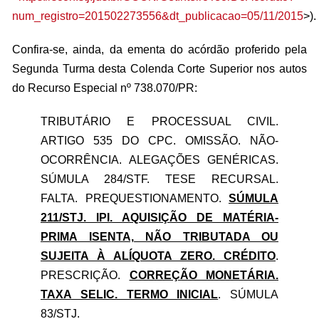
num_registro=201502273556&dt_publicacao=05/11/2015
>).
Confira-se, ainda, da ementa do acórdão proferido pela
Segunda Turma desta Colenda Corte Superior nos autos
do Recurso Especial nº 738.070/PR:
TRIBUTÁRIO E PROCESSUAL CIVIL.
ARTIGO 535 DO CPC. OMISSÃO. NÃO-
OCORRÊNCIA. ALEGAÇÕES GENÉRICAS.
SÚMULA 284/STF. TESE RECURSAL.
FALTA. PREQUESTIONAMENTO.
SÚMULA
211/STJ. IPI. AQUISIÇÃO DE MATÉRIA-
PRIMA ISENTA, NÃO TRIBUTADA OU
SUJEITA À ALÍQUOTA ZERO. CRÉDITO
.
PRESCRIÇÃO.
CORREÇÃO MONETÁRIA.
TAXA SELIC. TERMO INICIAL
. SÚMULA
83/STJ.