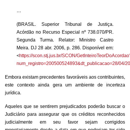
…
(BRASIL. Superior Tribunal de Justiça.
Acórdão no Recurso Especial nº 738.070/PR.
Segunda Turma. Relator: Ministro Castro
Meira. DJ 28 abr. 2006, p. 286. Disponível em:
<
https://scon.stj.jus.br/SCON/GetInteiroTeorDoAcordao
num_registro=200500524893&dt_publicacao=28/04/2
Embora existam precedentes favoráveis aos contribuintes,
este contexto ainda gera um ambiente de incerteza
jurídica.
Aqueles que se sentirem prejudicados poderão buscar o
Judiciário para assegurar que os créditos reconhecidos
judicialmente em seu favor sejam corrigidos
monetariamente desde a data em que poderiam ter sido