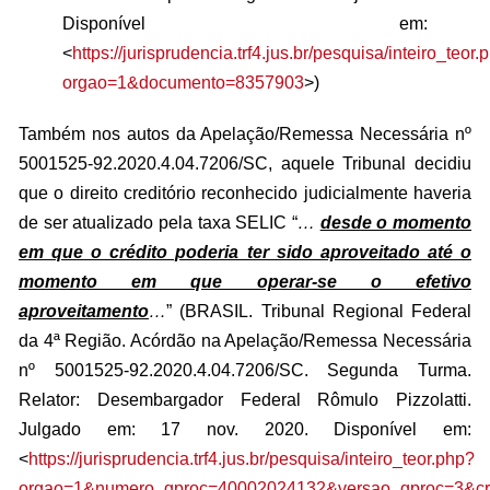
Disponível em:
<
https://jurisprudencia.trf4.jus.br/pesquisa/inteiro_teor.
orgao=1&documento=8357903
>)
Também nos autos da Apelação/Remessa Necessária nº
5001525-92.2020.4.04.7206/SC, aquele Tribunal decidiu
que o direito creditório reconhecido judicialmente haveria
de ser atualizado pela taxa SELIC “
…
desde o momento
em que o crédito poderia ter sido aproveitado até o
momento em que operar-se o efetivo
aproveitamento
…
” (BRASIL. Tribunal Regional Federal
da 4ª Região. Acórdão na Apelação/Remessa Necessária
nº 5001525-92.2020.4.04.7206/SC. Segunda Turma.
Relator: Desembargador Federal Rômulo Pizzolatti.
Julgado em: 17 nov. 2020. Disponível em:
<
https://jurisprudencia.trf4.jus.br/pesquisa/inteiro_teor.php?
orgao=1&numero_gproc=40002024132&versao_gproc=3&c