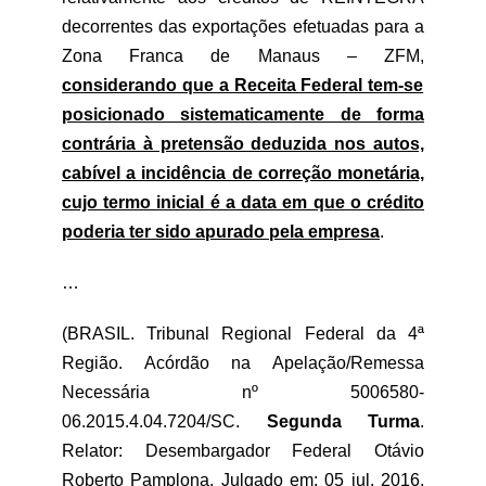
decorrentes das exportações efetuadas para a
Zona Franca de Manaus – ZFM,
considerando que a Receita Federal tem-se
posicionado sistematicamente de forma
contrária à pretensão deduzida nos autos,
cabível a incidência de correção monetária,
cujo termo inicial é a data em que o crédito
poderia ter sido apurado pela empresa
.
…
(BRASIL. Tribunal Regional Federal da 4ª
Região. Acórdão na Apelação/Remessa
Necessária nº 5006580-
06.2015.4.04.7204/SC.
Segunda Turma
.
Relator: Desembargador Federal Otávio
Roberto Pamplona. Julgado em: 05 jul. 2016.