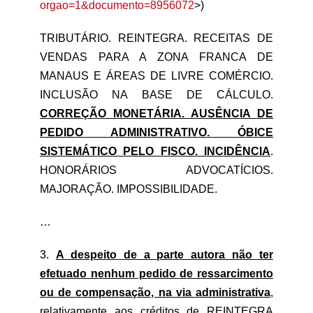
orgao=1&documento=8956072
>)
TRIBUTÁRIO. REINTEGRA. RECEITAS DE
VENDAS PARA A ZONA FRANCA DE
MANAUS E ÁREAS DE LIVRE COMÉRCIO.
INCLUSÃO NA BASE DE CÁLCULO.
CORREÇÃO MONETÁRIA. AUSÊNCIA DE
PEDIDO ADMINISTRATIVO. ÓBICE
SISTEMÁTICO PELO FISCO. INCIDÊNCIA
.
HONORÁRIOS ADVOCATÍCIOS.
MAJORAÇÃO. IMPOSSIBILIDADE.
…
3.
A despeito de a parte autora não ter
efetuado nenhum pedido de ressarcimento
ou de compensação, na via administrativa
,
relativamente aos créditos de REINTEGRA