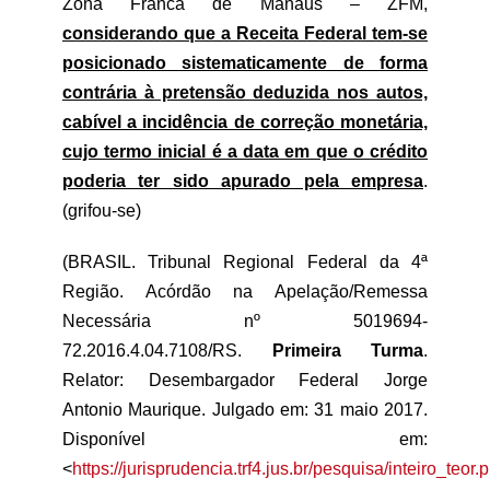
Zona Franca de Manaus – ZFM,
considerando que a Receita Federal tem-se
posicionado sistematicamente de forma
contrária à pretensão deduzida nos autos,
cabível a incidência de correção monetária,
cujo termo inicial é a data em que o crédito
poderia ter sido apurado pela empresa
.
(grifou-se)
(BRASIL. Tribunal Regional Federal da 4ª
Região. Acórdão na Apelação/Remessa
Necessária nº 5019694-
72.2016.4.04.7108/RS.
Primeira Turma
.
Relator: Desembargador Federal Jorge
Antonio Maurique. Julgado em: 31 maio 2017.
Disponível em:
<
https://jurisprudencia.trf4.jus.br/pesquisa/inteiro_teor.