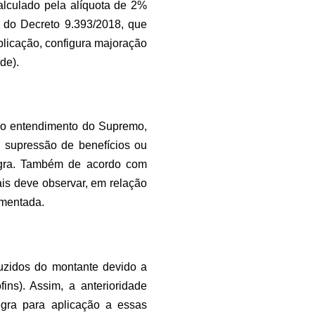
calculado pela alíquota de 2%
o do Decreto 9.393/2018, que
blicação, configura majoração
de).
m o entendimento do Supremo,
e supressão de benefícios ou
tegra. Também de acordo com
ais deve observar, em relação
umentada.
duzidos do montante devido a
ins). Assim, a anterioridade
egra para aplicação a essas