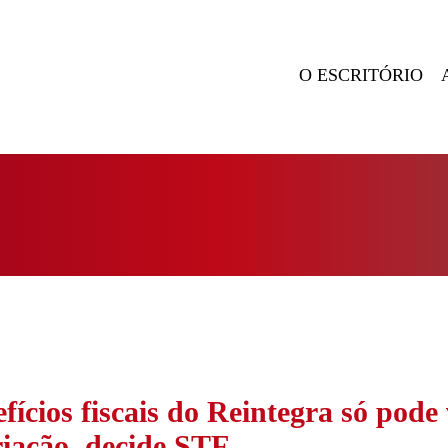
O ESCRITÓRIO
ícios fiscais do Reintegra só pode 
riação, decide STF