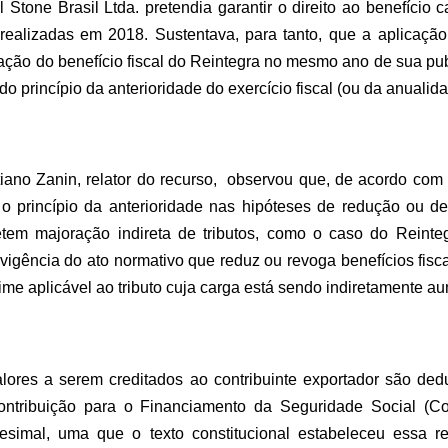
Stone Brasil Ltda. pretendia garantir o direito ao benefício 
realizadas em 2018. Sustentava, para tanto, que a aplicaçã
ação do benefício fiscal do Reintegra no mesmo ano de sua pu
do princípio da anterioridade do exercício fiscal (ou da anualida
stiano Zanin, relator do recurso, observou que, de acordo co
 o princípio da anterioridade nas hipóteses de redução ou d
rretem majoração indireta de tributos, como o caso do Rein
a vigência do ato normativo que reduz ou revoga benefícios fisc
ime aplicável ao tributo cuja carga está sendo indiretamente a
lores a serem creditados ao contribuinte exportador são de
ntribuição para o Financiamento da Seguridade Social (Cof
esimal, uma que o texto constitucional estabeleceu essa r