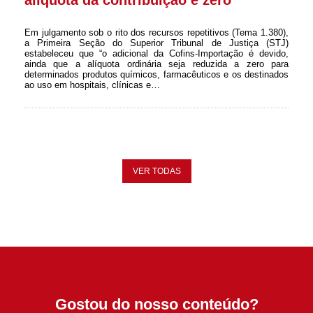
alíquota da contribuição é zero
Em julgamento sob o rito dos recursos repetitivos (Tema 1.380),
a Primeira Seção do Superior Tribunal de Justiça (STJ)
estabeleceu que “o adicional da Cofins-Importação é devido,
ainda que a alíquota ordinária seja reduzida a zero para
determinados produtos químicos, farmacêuticos e os destinados
ao uso em hospitais, clínicas e…
VER TODAS
Gostou do nosso conteúdo?