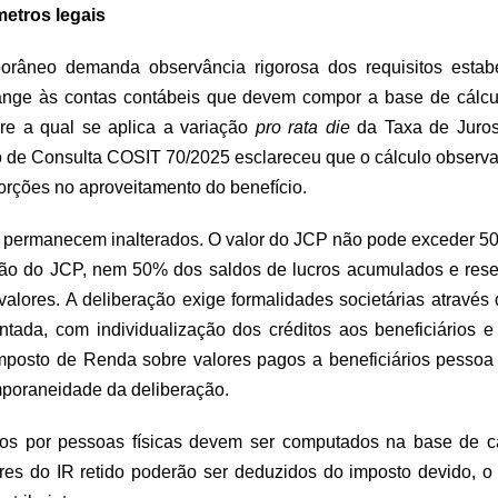
metros legais
orâneo demanda observância rigorosa dos requisitos estabe
tange às contas contábeis que devem compor a base de cálcu
bre a qual se aplica a variação
pro rata die
da Taxa de Juros
o de Consulta COSIT 70/2025 esclareceu que o cálculo observa 
orções no aproveitamento do benefício.
lei permanecem inalterados. O valor do JCP não pode exceder 50
ão do JCP, nem 50% dos saldos de lucros acumulados e rese
valores. A deliberação exige formalidades societárias através
ada, com individualização dos créditos aos beneficiários 
mposto de Renda sobre valores pagos a beneficiários pessoa f
poraneidade da deliberação.
os por pessoas físicas devem ser computados na base de cá
ores do IR retido poderão ser deduzidos do imposto devido, 