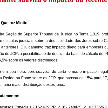
 Queiroz Miotto
ra Seção do Superior Tribunal de Justiça no Tema 1.319, pr
 disputas judiciais sobre a dedutibilidade dos Juros sobre Ca
 anteriores. O julgamento traz impacto direto para empresas 
buição de JCP: a possibilidade de deduzir da base de cálculo do
,5% sobre os valores distribuídos.
o em boa hora, pois suaviza, de certa forma, o impacto nega
da Retido na Fonte sobre os JCP, que passou de 15% para 1
ir uma maior distribuição destes juros.
undamentos
cursos Especiais 2.162.629/PR, 2.162.248/RS, 2.163.735/RS e