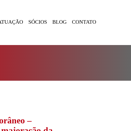
ATUAÇÃO
SÓCIOS
BLOG
CONTATO
orâneo –
e majoração da