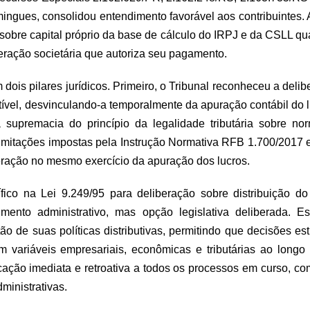
ingues, consolidou entendimento favorável aos contribuintes.
 sobre capital próprio da base de cálculo do IRPJ e da CSLL 
beração societária que autoriza seu pagamento.
ois pilares jurídicos. Primeiro, o Tribunal reconheceu a deli
tível, desvinculando-a temporalmente da apuração contábil do
 supremacia do princípio da legalidade tributária sobre norm
 limitações impostas pela Instrução Normativa RFB 1.700/2017 
ração no mesmo exercício da apuração dos lucros.
fico na Lei 9.249/95 para deliberação sobre distribuição d
mento administrativo, mas opção legislativa deliberada. E
o de suas políticas distributivas, permitindo que decisões es
em variáveis empresariais, econômicas e tributárias ao longo
ção imediata e retroativa a todos os processos em curso, com 
ministrativas.