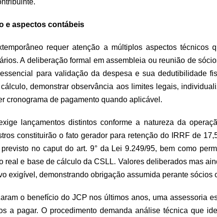
ntribuinte.
 e aspectos contábeis
temporâneo requer atenção a múltiplos aspectos técnicos 
ietários. A deliberação formal em assembleia ou reunião de só
 essencial para validação da despesa e sua dedutibilidade fis
 cálculo, demonstrar observância aos limites legais, individual
er cronograma de pagamento quando aplicável.
exige lançamentos distintos conforme a natureza da opera
istros constituirão o fato gerador para retenção do IRRF de 1
o previsto no caput do art. 9° da Lei 9.249/95, bem como per
ro real e base de cálculo da CSLL. Valores deliberados mas ai
ivo exigível, demonstrando obrigação assumida perante sócios o
zaram o benefício do JCP nos últimos anos, uma assessoria es
tos a pagar. O procedimento demanda análise técnica que iden