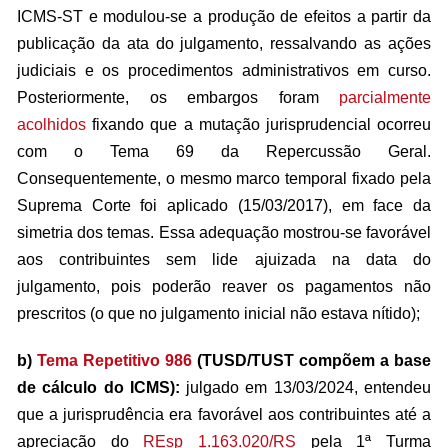
ICMS-ST e modulou-se a produção de efeitos a partir da
publicação da ata do julgamento, ressalvando as ações
judiciais e os procedimentos administrativos em curso.
Posteriormente, os embargos foram
parcialmente
acolhidos
fixando que a mutação jurisprudencial ocorreu
com o Tema 69 da Repercussão Geral.
Consequentemente, o mesmo marco temporal fixado pela
Suprema Corte foi aplicado (15/03/2017), em face da
simetria dos temas. Essa adequação mostrou-se favorável
aos contribuintes sem lide ajuizada na data do
julgamento, pois poderão reaver os pagamentos não
prescritos (o que no julgamento inicial não estava nítido);
b)
Tema Repetitivo 986
(TUSD/TUST compõem a base
de cálculo do ICMS):
julgado em 13/03/2024, entendeu
que a jurisprudência era favorável aos contribuintes até a
apreciação do
REsp 1.163.020/RS
pela 1ª Turma